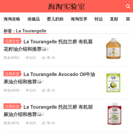
海淘攻略
保健品
婴儿奶粉
海淘世界
转运
直邮
标签：La Tourangelle
代购服务
La Tourangelle 托拉兰桥 有机葵
日用百货
海淘实验室
花籽油介绍和推荐
2
阅读(6092)
评论(0)
赞 (
0
)
La Tourangelle Avocado Oil牛油
日用百货
果油介绍和推荐
1
阅读(6309)
评论(0)
赞 (
0
)
La Tourangelle 托拉兰桥 有机胡
日用百货
麻油介绍和推荐
2
阅读(4976)
评论(0)
赞 (
0
)