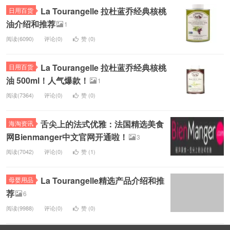
La Tourangelle 拉杜蓝乔经典核桃
日用百货
油介绍和推荐
1
阅读(6090)
评论(0)
赞 (
0
)
La Tourangelle 拉杜蓝乔经典核桃
日用百货
油 500ml！人气爆款！
1
阅读(7364)
评论(0)
赞 (
0
)
舌尖上的法式优雅：法国精选美食
海淘资讯
网Bienmanger中文官网开通啦！
3
阅读(7042)
评论(0)
赞 (
1
)
La Tourangelle精选产品介绍和推
母婴用品
荐
6
阅读(9988)
评论(0)
赞 (
0
)