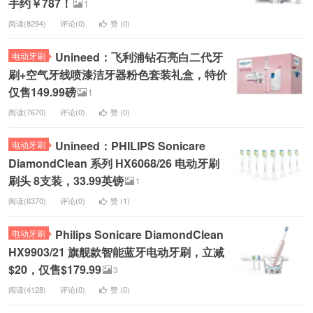
手约￥787！
1
阅读(8294)
评论(0)
赞 (
0
)
Unineed：飞利浦钻石亮白二代牙
电动牙刷
刷+空气牙线喷漆洁牙器粉色套装礼盒，特价
仅售149.99磅
1
阅读(7670)
评论(0)
赞 (
0
)
Unineed：PHILIPS Sonicare
电动牙刷
DiamondClean 系列 HX6068/26 电动牙刷
刷头 8支装，33.99英镑
1
阅读(6370)
评论(0)
赞 (
1
)
Philips Sonicare DiamondClean
电动牙刷
HX9903/21 旗舰款智能蓝牙电动牙刷，立减
$20，仅售$179.99
3
阅读(4128)
评论(0)
赞 (
0
)