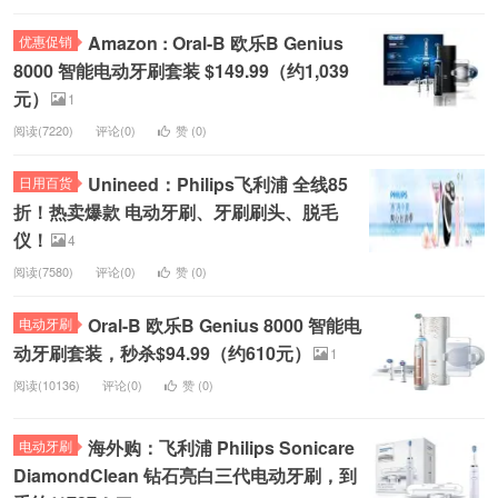
Amazon : Oral-B 欧乐B Genius
优惠促销
8000 智能电动牙刷套装 $149.99（约1,039
元）
1
阅读(7220)
评论(0)
赞 (
0
)
Unineed：Philips飞利浦 全线85
日用百货
折！热卖爆款 电动牙刷、牙刷刷头、脱毛
仪！
4
阅读(7580)
评论(0)
赞 (
0
)
Oral-B 欧乐B Genius 8000 智能电
电动牙刷
动牙刷套装，秒杀$94.99（约610元）
1
阅读(10136)
评论(0)
赞 (
0
)
海外购：飞利浦 Philips Sonicare
电动牙刷
DiamondClean 钻石亮白三代电动牙刷，到