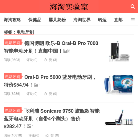
海淘攻略
保健品
婴儿奶粉
海淘世界
转运
直邮
标签：电动牙刷
代购服务
德国博朗 欧乐-B Oral-B Pro 7000
电动牙刷
海淘实验室
智能电动牙刷！直邮中国！
2
阅读(9303)
评论(0)
赞 (
3
)
Oral-B Pro 5000 蓝牙电动牙刷，
电动牙刷
特价$54.94！
1
阅读(6536)
评论(0)
赞 (
0
)
飞利浦 Sonicare 9750 旗舰款智能
电动牙刷
蓝牙电动牙刷（自带4个刷头）售价
$282.47！
1
阅读(10818)
评论(0)
赞 (
0
)