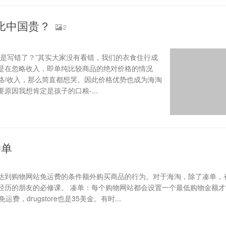
比中国贵？
2
不是写错了？”其实大家没有看错，我们的衣食住行成
是在忽略收入，即单纯比较商品的绝对价格的情况
格/收入，那么简直都想哭。因此价格优势也成为海淘
原因我想肯定是孩子的口粮-...
拼单
达到购物网站免运费的条件额外购买商品的行为。对于海淘，除了凑单，
经历的朋友的必修课。 凑单：每个购物网站都会设置一个最低购物金额才
，drugstore也是35美金。有时...