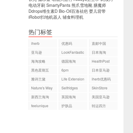
电动牙刷
SmartyPants
熊爪雪地靴
膳魔师
Ddrops维生素D
Bio-Oil百洛祛疤
婴儿背带
iRobot扫地机器人
辅食料理机
热门标签
iherb
优惠码
直邮中国
亚马逊
LookFantastic
日本海淘
海淘攻略
德国海淘
HealthPost
黑色星期五
6pm
日本亚马逊
雅诗兰黛
Life Extension
iherb优惠码
Nature's Way
Selfridges
SkinStore
新西兰海淘
英国海淘
美国亚马逊
feelunique
护肤品
转运四方