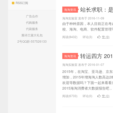
RSS订阅
站长求职：
海淘资讯
广告合作
海淘实验室 发布于 2016-11-09
代购服务
由于种种原因，本人目前正在考
代刷服务
校、海淘、电商、软件配置管理等相
雅诗兰黛大礼包
阅读(8432)
评论(3)
赞 (
9
)
2号QQ群-557526133
转运四方 2
海淘资讯
海淘实验室 发布于 2016-01-07
2015年，在淘宝、亚马逊、京
增加，2015年增海淘人数高达
欢迎等数据吗？下面一起来看看
2015海淘消费者大数据报告吧，
阅读(6733)
评论(0)
赞 (
0
)