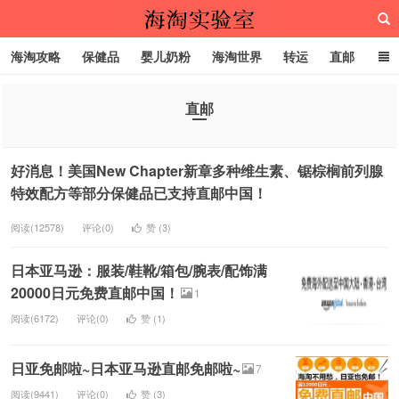
海淘攻略
保健品
婴儿奶粉
海淘世界
转运
直邮
代购服务
直邮
海淘实验室
好消息！美国New Chapter新章多种维生素、锯棕榈前列腺
特效配方等部分保健品已支持直邮中国！
阅读(12578)
评论(0)
赞 (
3
)
日本亚马逊：服装/鞋靴/箱包/腕表/配饰满
20000日元免费直邮中国！
1
阅读(6172)
评论(0)
赞 (
1
)
日亚免邮啦~日本亚马逊直邮免邮啦~
7
阅读(9441)
评论(0)
赞 (
3
)