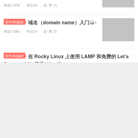
阅读(1978)
评论(0)
赞 (
1
)
域名（domain name）入门
软件和编程
4
阅读(1286)
评论(0)
赞 (
2
)
在 Rocky Linux 上使用 LAMP 和免费的 Let’s
软件和编程
Encrypt SSL 安装 WordPress
阅读(1410)
评论(0)
赞 (
0
)
一文读懂 dnschecker.org：全
软件和编程
球 DNS 传播状态实时监测利器
1
阅读(1545)
评论(0)
赞 (
0
)
年付低至 ¥8/月？下一代VPN代
软件和编程
理工具TrojanX 全解析 + 专属邀请红包+白嫖