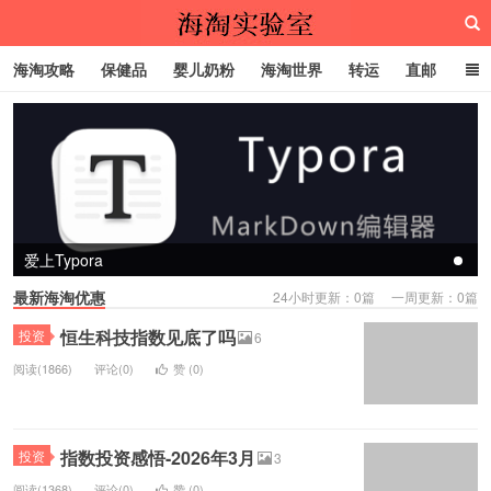
海淘攻略
保健品
婴儿奶粉
海淘世界
转运
直邮
代购服务
海淘实验室
爱上Typora
最新海淘优惠
24小时更新：0篇 一周更新：0篇
恒生科技指数见底了吗
投资
6
阅读(1866)
评论(0)
赞 (
0
)
指数投资感悟-2026年3月
投资
3
阅读(1368)
评论(0)
赞 (
0
)