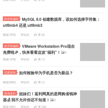
MySQL 8.0 创建数据库，该如何选择字符集：
软件和编程
utf8mb4 还是 utf8mb3
阅读(1572)
评论(0)
赞 (
0
)
VMware Workstation Pro现在
软件和编程
免费啦🎉，快来看看这波“福利”！
5
阅读(1378)
评论(0)
赞 (
1
)
如何检验华为手机是否为新品？
优惠促销
阅读(2320)
评论(0)
赞 (
1
)
姐妹们！返利网真的是网购省钱神
海淘返利
器💰 我不允许你还不知道！
3
阅读(1637)
评论(0)
赞 (
33
)