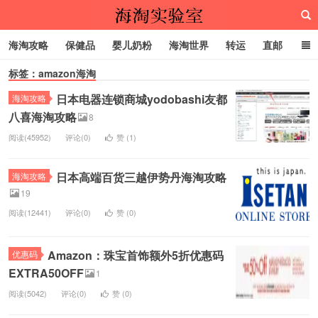
海淘攻略
保健品
婴儿奶粉
海淘世界
转运
直邮
标签：amazon海淘
代购服务
日本电器连锁商城yodobashi友都
海淘攻略
海淘实验室
八喜海淘攻略
8
阅读(45952)
评论(0)
赞 (
1
)
日本高端百货三越伊势丹海淘攻略
海淘攻略
19
阅读(12441)
评论(0)
赞 (
0
)
Amazon：珠宝首饰额外5折优惠码
优惠码
EXTRA50OFF
1
阅读(5042)
评论(0)
赞 (
0
)