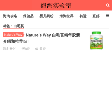
海淘攻略
保健品
婴儿奶粉
海淘世界
转运
直邮
标签：白毛茛
代购服务
Nature’s Way 白毛茛精华胶囊
Nature's Way
海淘实验室
介绍和推荐
1
阅读(8604)
评论(0)
赞 (
0
)