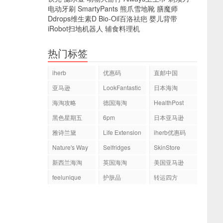
电动牙刷
SmartyPants
熊爪雪地靴
膳魔师
Ddrops维生素D
Bio-Oil百洛祛疤
婴儿背带
iRobot扫地机器人
辅食料理机
热门标签
iherb
优惠码
直邮中国
亚马逊
LookFantastic
日本海淘
海淘攻略
德国海淘
HealthPost
黑色星期五
6pm
日本亚马逊
雅诗兰黛
Life Extension
iherb优惠码
Nature's Way
Selfridges
SkinStore
新西兰海淘
英国海淘
美国亚马逊
feelunique
护肤品
转运四方