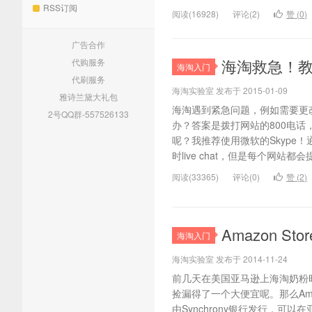
RSS订阅
阅读(16928)
评论(2)
赞 (
0
)
广告合作
海淘救急！教
代购服务
海淘入门
代刷服务
海淘实验室 发布于 2015-01-09
雅诗兰黛大礼包
海淘遇到紧急问题，例如需要更
2号QQ群-557526133
办？答案是拨打网站的800电话
呢？我推荐使用微软的Skype
时live chat，但是每个网站都会
阅读(33365)
评论(0)
赞 (
2
)
Amazon St
海淘入门
海淘实验室 发布于 2014-11-24
前几天在美国亚马逊上海淘奶粉
捡漏得了一个大便宜呢。那么Amazon S
由Synchrony银行发行，可