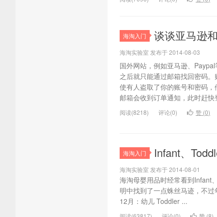
谈谈亚马逊和P
海淘入门
海淘实验室 发布于 2014-08-03
国外网站，例如亚马逊、Payp
之后就只能通过邮箱找回密码。
使有人盗取了你的账号和密码，
邮箱会收到订单通知，此时赶快登
阅读(8218)
评论(0)
赞 (
0
)
Infant、Tod
海淘入门
海淘实验室 发布于 2014-08-01
海淘母婴用品时经常看到Infan
明中找到了一点蛛丝马迹，不过年龄划分
12月：幼儿 Toddler ...
阅读(63817)
评论(0)
赞 (
8
)