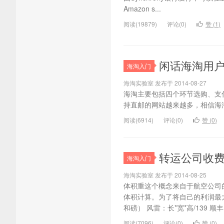
Amazon s...
阅读(19879)
评论(0)
赞 (
1
)
闲话海淘用
海淘入门
海淘实验室 发布于 2014-08-27
海淘主要包括四个环节选购、支
持直邮的网站越来越多，相信海
阅读(6914)
评论(0)
赞 (
0
)
转运公司收费
海淘入门
海淘实验室 发布于 2014-08-25
体积重这个概念来自于航空公司
体积计算。为了将自己的利润最
和磅） 风雷：长*宽*高/139 顺丰
阅读(7096)
评论(0)
赞 (
0
)